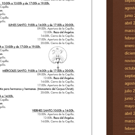
septi
agost
junio
abril 
marzo
febre
enero
dicie
novie
octub
septi
agost
julio 
junio
mayo
abril 
marzo
febre