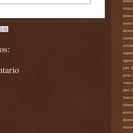
enero
marzo
febre
enero
dicie
novie
os:
octub
septi
agost
ntario
julio 
junio
mayo
abril 
marzo
febre
enero
dicie
novie