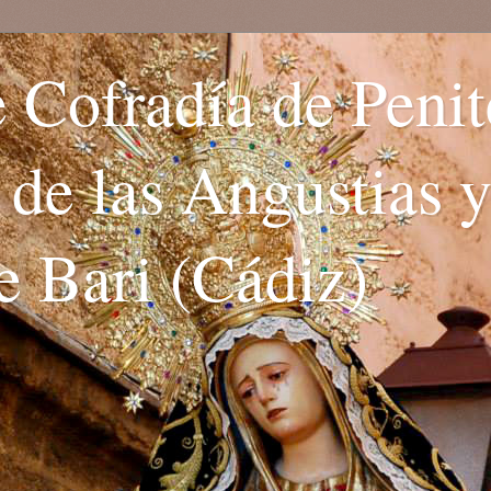
 Cofradía de Penit
. de las Angustias 
e Bari (Cádiz)