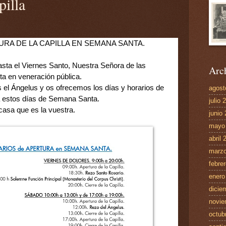
pilla
URA DE LA CAPILLA EN SEMANA SANTA.
sta el Viernes Santo, Nuestra Señora de las 
Arch
ta en veneración pública.
 el Ángelus y os ofrecemos los días y horarios de 
agost
ra estos días de Semana Santa.
julio 
casa que es la vuestra.
junio
mayo
abril 
marzo
febre
enero
dicie
novie
octub