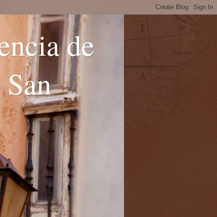
encia de
y San