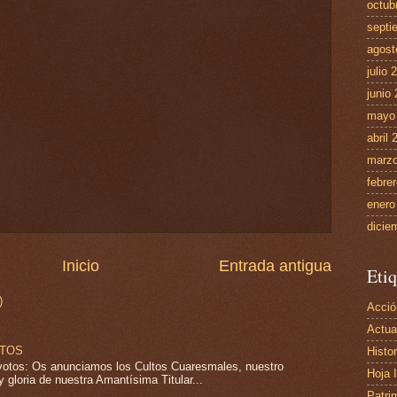
octub
septi
agost
julio 
junio
mayo
abril 
marzo
febre
enero
dicie
Inicio
Entrada antigua
Etiq
)
Acció
Actua
LTOS
Histor
tos: Os anunciamos los Cultos Cuaresmales, nuestro
Hoja 
 gloria de nuestra Amantísima Titular...
Patri