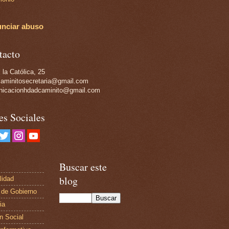
nciar abuso
tacto
 la Católica, 25
aminitosecretaria@gmail.com
icacionhdadcaminito@gmail.com
es Sociales
Buscar este
blog
lidad
 de Gobierno
ia
n Social