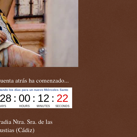
uenta atrás ha comenzado...
adia Ntra. Sra. de las
ustias (Cádiz)