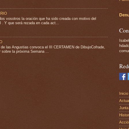
ARIO
Denu
s vosotros la oración que ha sido creada con motivo del
 . Y que será rezada en cada act...
Con
Isabel
JO
hdadc
. de las Angustias convoca el III CERTAMEN de DibujoCofrade,
comun
ar sobre la próxima Semana ...
Red
Inicio
Actua
Junta
Histor
Acció