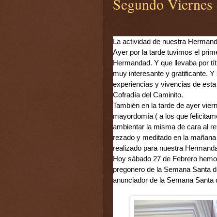
Segundo Viernes
La actividad de nuestra Hermand
Ayer por la tarde tuvimos el prim
Hermandad. Y que llevaba por tít
muy interesante y gratificante. 
experiencias y vivencias de esta 
Cofradía del Caminito.
También en la tarde de ayer viern
mayordomía ( a los que felicitam
ambientar la misma de cara al rez
rezado y meditado en la mañana
realizado para nuestra Hermanda
Hoy sábado 27 de Febrero hemos 
pregonero de la Semana Santa de
anunciador de la Semana Santa 