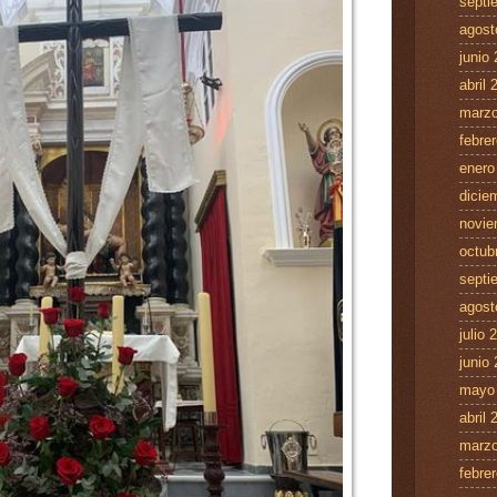
septi
agost
junio
abril 
marzo
febre
enero
dicie
novie
octub
septi
agost
julio 
junio
mayo
abril 
marzo
febre