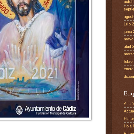
octub
septi
agost
julio 
junio
mayo
abril 
marzo
febre
enero
dicie
Etiq
Acció
Actua
Histor
Hoja 
Patri