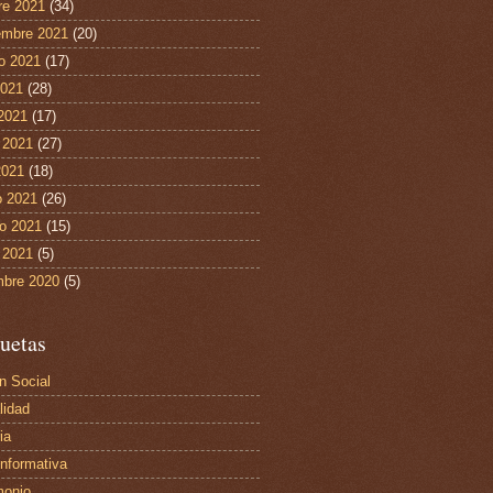
re 2021
(34)
embre 2021
(20)
o 2021
(17)
2021
(28)
 2021
(17)
 2021
(27)
2021
(18)
 2021
(26)
ro 2021
(15)
 2021
(5)
mbre 2020
(5)
uetas
n Social
lidad
ia
Informativa
monio