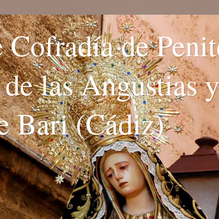
 Cofradía de Penit
. de las Angustias 
e Bari (Cádiz)