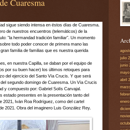
 de Cuaresma
ad sigue siendo intensa en éstos días de Cuaresma. 
ero de nuestros encuentros (telemáticos) de la 
ulo: "la hermandad tradición familiar". Un momento 
Arch
Y sobre todo poder conocer de primera mano las 
gran familia de familias que es nuestra querida 
agost
julio 
es, en nuestra Capilla, se daban por el equipo de 
junio
os por su buen hacer) los últimos retoques para 
mayo
o del ejercicio del Santo Vía Crucis. Y que será 
abril 
 del segundo domingo de Cuaresma. Un Vía Crucis 
marzo
d y compuesto por: Gabriel Solís Carvajal. 
febre
estado presentes en la presentación tanto del 
 2021, Iván Roa Rodríguez, como del cartel 
enero
de 2021. Obra del imaginero Luis González Rey.
dicie
novie
octub