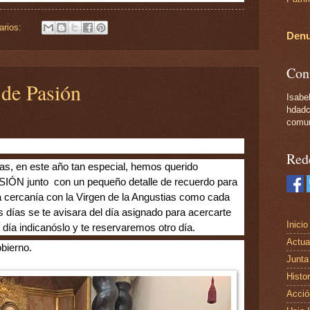
arios:
Denu
Con
 de Pasión
Isabel
hdadc
comun
Red
as, en este año tan especial, hemos querido 
N junto  con un pequeño detalle de recuerdo para 
a cercanía con la Virgen de la Angustias como cada 
 días se te avisara del día asignado para acercarte 
Inicio
 día indicanóslo y te reservaremos otro día.
Actua
obierno.
Junta
Histor
Acció