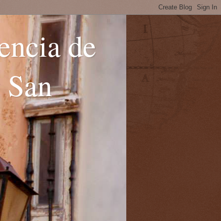
encia de
y San