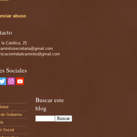
nciar abuso
tacto
 la Católica, 25
aminitosecretaria@gmail.com
icacionhdadcaminito@gmail.com
es Sociales
Buscar este
blog
lidad
 de Gobierno
ia
n Social