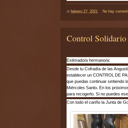
at
febrero 27, 2021
No hay coment
Control Solidario
Estimado/a hermano/a:
Desde tu Cofradía de las Angusti
establecer un CONTROL DE PASIÓ
que puedas continuar sintiendo l
Miércoles Santo. En los próximos
para recogerlo. Si no puedes ese
Con todo el cariño la Junta de G