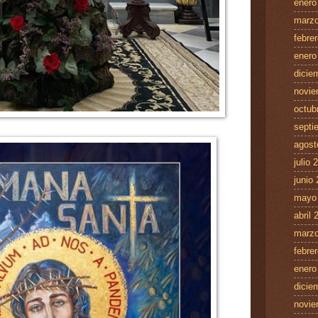
enero
marzo
febre
enero
dicie
novie
octub
septi
agost
julio 
junio
mayo
abril 
marzo
febre
enero
dicie
novie