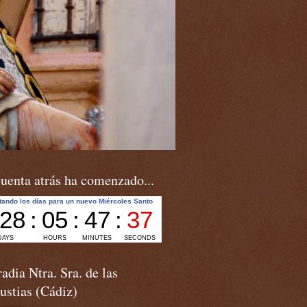
uenta atrás ha comenzado...
adia Ntra. Sra. de las
ustias (Cádiz)