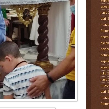
septi
agost
junio
abril 
marzo
febre
enero
dicie
novie
octub
septi
agost
julio 
junio
mayo
abril 
marzo
febre