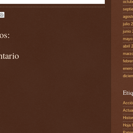
octub
septi
agost
julio 
os:
junio
mayo
abril 
ntario
marzo
febre
enero
dicie
Etiq
Acció
Actua
Histor
Hoja 
Patri