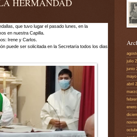
E LA HERMANDAD
llas, que tuvo lugar el pasado lunes, en la 
os en nuestra Capilla. 
os: Irene y Carlos.
Arch
n puede ser solicitada en la Secretaría todos los dias 
agost
julio 
junio
mayo
abril 
marzo
febre
enero
dicie
novie
octub