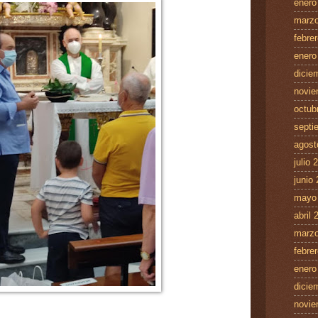
enero
marzo
febre
enero
dicie
novie
octub
septi
agost
julio 
junio
mayo
abril 
marzo
febre
enero
dicie
novie