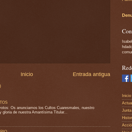
Denu
Con
Isabel
hdadc
comun
Red
Inicio
Entrada antigua
)
Inicio
LTOS
Actua
tos: Os anunciamos los Cultos Cuaresmales, nuestro
Junta
 gloria de nuestra Amantísima Titular...
Histor
Acció
ARIO