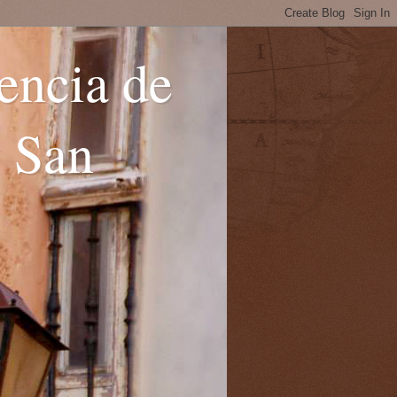
encia de
y San