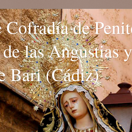
 Cofradía de Penit
. de las Angustias 
e Bari (Cádiz)