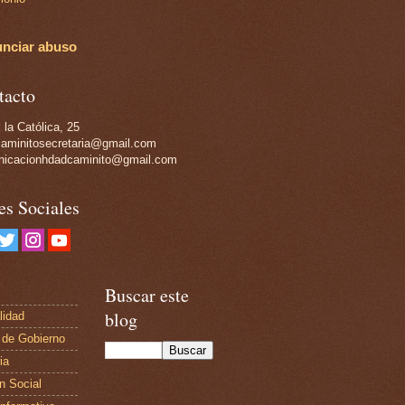
nciar abuso
tacto
 la Católica, 25
aminitosecretaria@gmail.com
icacionhdadcaminito@gmail.com
es Sociales
Buscar este
blog
lidad
 de Gobierno
ia
n Social