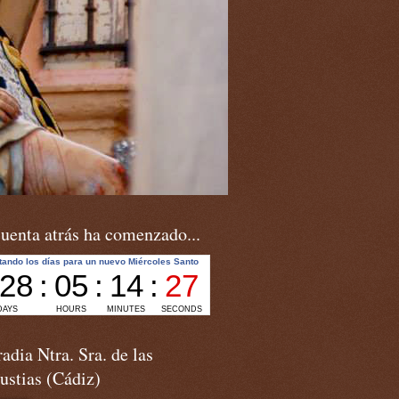
uenta atrás ha comenzado...
adia Ntra. Sra. de las
ustias (Cádiz)