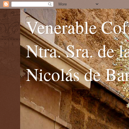
Venerable Cofr
Ntra. Sra. de 
Nicolás de Bar