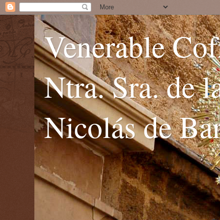
Venerable Cofr
Ntra. Sra. de 
Nicolás de Bar