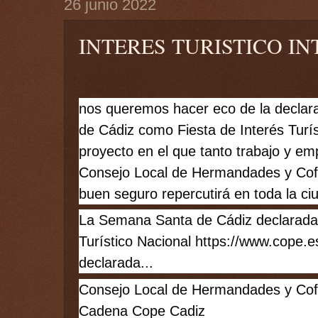
26 junio 2022
INTERES TURISTICO I
nos queremos hacer eco de la declar
de Cádiz como Fiesta de Interés Turís
proyecto en el que tanto trabajo y em
Consejo Local de Hermandades y Cofr
buen seguro repercutirá en toda la ci
La Semana Santa de Cádiz declarada F
Turístico Nacional 
https://www.cope.e
declarada...
Consejo Local de Hermandades y Cof
Cadena Cope Cadiz