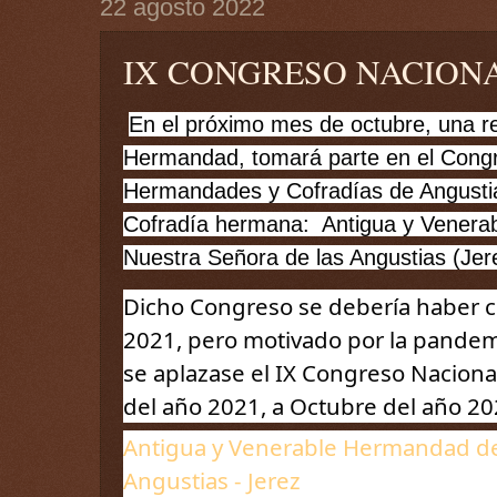
22 agosto 2022
IX CONGRESO NACION
En el próximo mes de octubre, una re
Hermandad, tomará parte en el Congre
Hermandades y Cofradías de Angustias
Cofradía hermana:  Antigua y Venera
Nuestra Señora de las Angustias (Jere
Dicho Congreso se debería haber c
2021, pero motivado por la pandem
se aplazase el IX Congreso Nacional
del año 
2021, a Octubre del año 20
Antigua y Venerable Hermandad de 
Angustias - Jerez