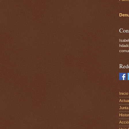
Denu
Con
Isabel
hdadc
comun
Red
Inicio
Actua
Junta
Histor
Acció