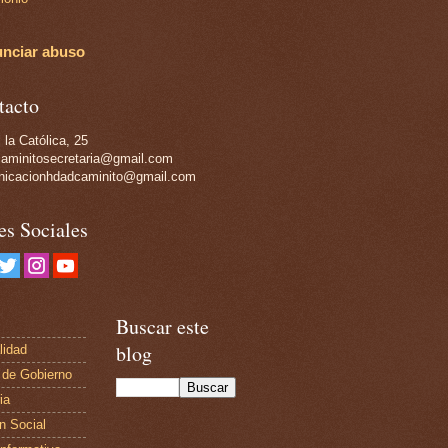
nciar abuso
tacto
 la Católica, 25
aminitosecretaria@gmail.com
icacionhdadcaminito@gmail.com
es Sociales
Buscar este
blog
lidad
 de Gobierno
ia
n Social