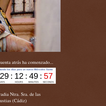
uenta atrás ha comenzado...
adia Ntra. Sra. de las
ustias (Cádiz)