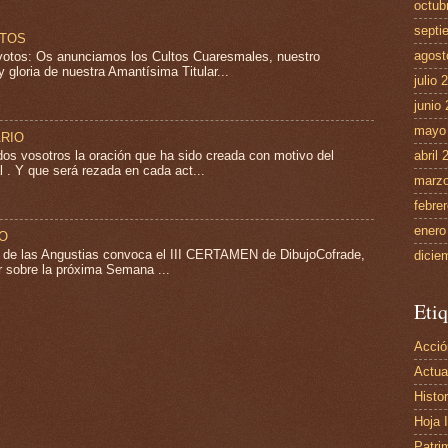
octub
septi
LTOS
agost
tos: Os anunciamos los Cultos Cuaresmales, nuestro
 gloria de nuestra Amantísima Titular...
julio 
junio
mayo
ARIO
s vosotros la oración que ha sido creada con motivo del
abril 
 . Y que será rezada en cada act...
marzo
febre
enero
JO
. de las Angustias convoca el III CERTAMEN de DibujoCofrade,
dicie
ar sobre la próxima Semana ...
Etiq
Acció
Actua
Histor
Hoja 
Patri