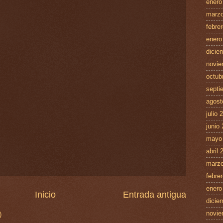
enero
marzo
febre
enero
dicie
novie
octub
septi
agost
julio 
junio
mayo
abril 
marzo
febre
enero
Inicio
Entrada antigua
dicie
novie
)