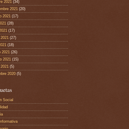
re 2021
(34)
embre 2021
(20)
o 2021
(17)
2021
(28)
 2021
(17)
 2021
(27)
2021
(18)
 2021
(26)
ro 2021
(15)
 2021
(5)
mbre 2020
(5)
uetas
n Social
lidad
ia
Informativa
monio