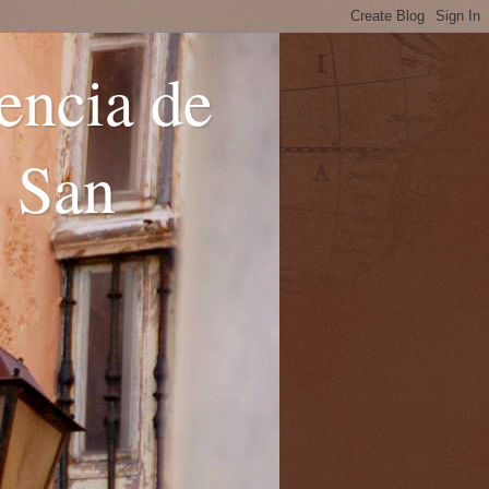
encia de
y San