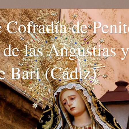
 Cofradía de Penit
. de las Angustias 
e Bari (Cádiz)