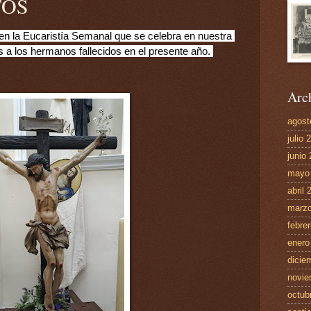
TOS
n la Eucaristía Semanal que se celebra en nuestra 
a los hermanos fallecidos en el presente año. 
Arch
agost
julio 
junio
mayo
abril 
marzo
febre
enero
dicie
novie
octub