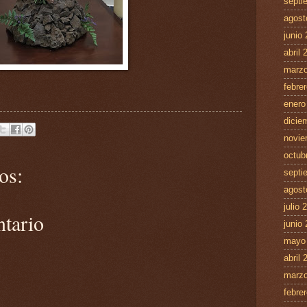
septi
agost
junio
abril 
marzo
febre
enero
dicie
novie
octub
os:
septi
agost
julio 
ntario
junio
mayo
abril 
marzo
febre