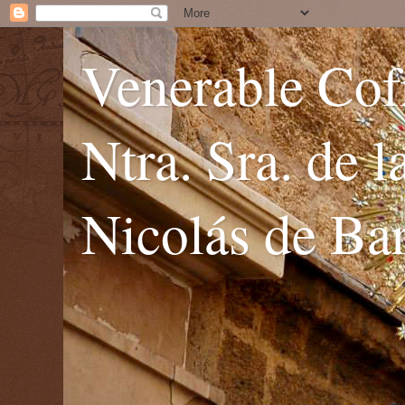
Venerable Cofr
Ntra. Sra. de 
Nicolás de Bar