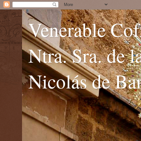
Venerable Cofr
Ntra. Sra. de 
Nicolás de Bar