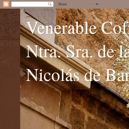
Venerable Cofr
Ntra. Sra. de 
Nicolás de Bar