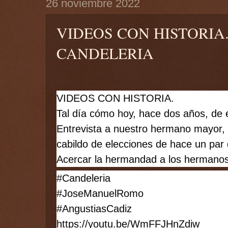
26 noviembre 2022
VIDEOS CON HISTORIA.
CANDELERIA
VIDEOS CON HISTORIA.
Tal día cómo hoy, hace dos años, de 
Entrevista a nuestro hermano mayor, en
cabildo de elecciones de hace un par 
Acercar la hermandad a los hermanos
#Candeleria
#JoseManuelRomo
#AngustiasCadiz
https://youtu.be/WmFFJHnZdiw