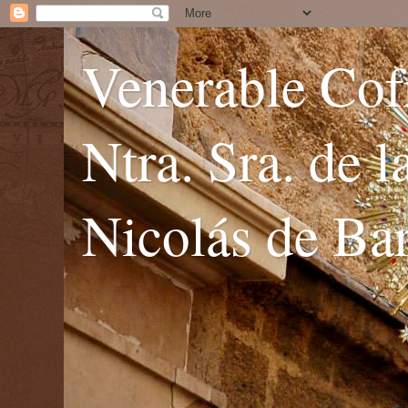
Venerable Cofr
Ntra. Sra. de 
Nicolás de Bar