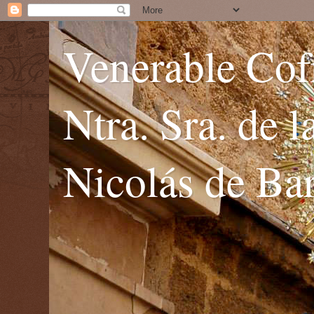
Venerable Cofr
Ntra. Sra. de 
Nicolás de Bar