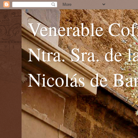
Venerable Cofr
Ntra. Sra. de 
Nicolás de Bar