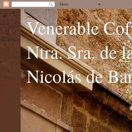
Venerable Cofr
Ntra. Sra. de 
Nicolás de Bar