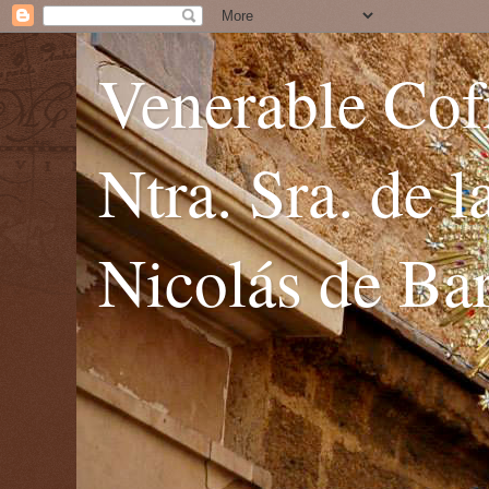
Venerable Cofr
Ntra. Sra. de 
Nicolás de Bar