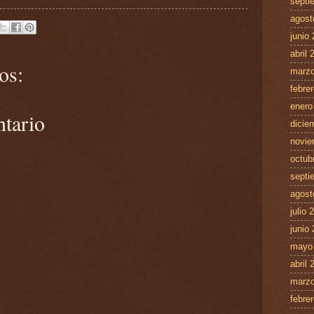
septi
agost
junio
abril 
os:
marzo
febre
enero
ntario
dicie
novie
octub
septi
agost
julio 
junio
mayo
abril 
marzo
febre