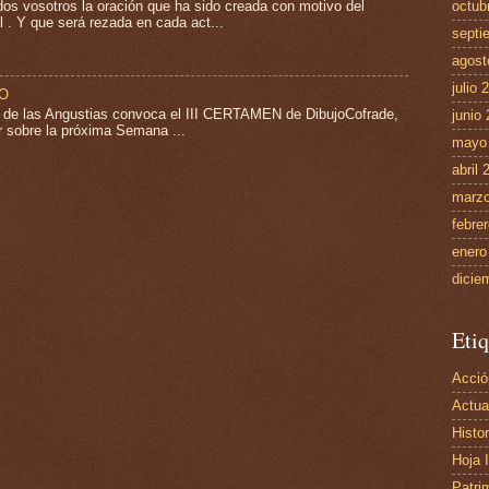
s vosotros la oración que ha sido creada con motivo del
octub
 . Y que será rezada en cada act...
septi
agost
julio 
JO
. de las Angustias convoca el III CERTAMEN de DibujoCofrade,
junio
ar sobre la próxima Semana ...
mayo
abril 
marzo
febre
enero
dicie
Etiq
Acció
Actua
Histor
Hoja 
Patri