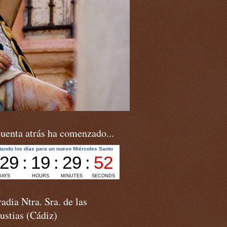
uenta atrás ha comenzado...
adia Ntra. Sra. de las
ustias (Cádiz)