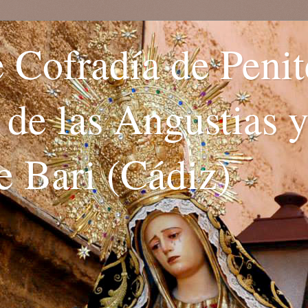
 Cofradía de Penit
. de las Angustias 
e Bari (Cádiz)