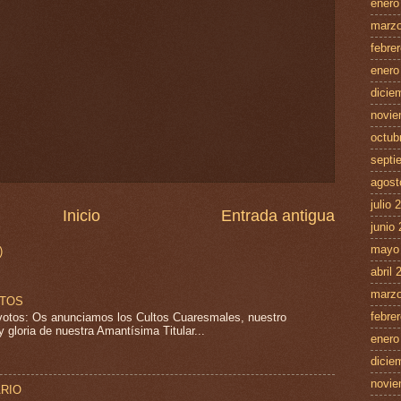
enero
marzo
febre
enero
dicie
novie
octub
septi
agost
julio 
Inicio
Entrada antigua
junio
mayo
)
abril 
marzo
LTOS
febre
tos: Os anunciamos los Cultos Cuaresmales, nuestro
 gloria de nuestra Amantísima Titular...
enero
dicie
novie
ARIO