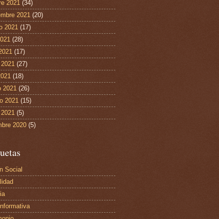
re 2021
(34)
embre 2021
(20)
o 2021
(17)
2021
(28)
 2021
(17)
 2021
(27)
2021
(18)
 2021
(26)
ro 2021
(15)
 2021
(5)
mbre 2020
(5)
uetas
n Social
lidad
ia
Informativa
monio