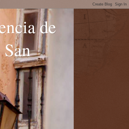
encia de
y San