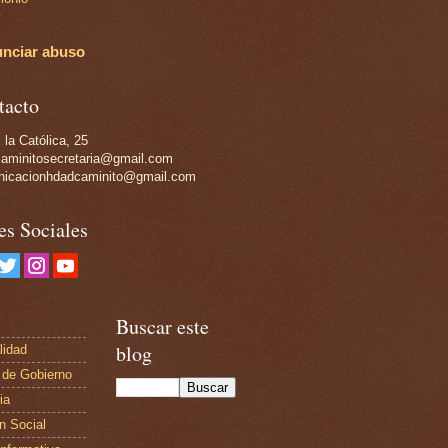
nciar abuso
tacto
 la Católica, 25
aminitosecretaria@gmail.com
icacionhdadcaminito@gmail.com
es Sociales
Buscar este
blog
lidad
 de Gobierno
ia
n Social