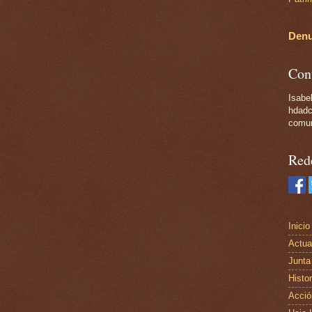
Denu
Con
Isabel
hdadc
comun
Red
Inicio
Actua
Junta
Histor
Acció