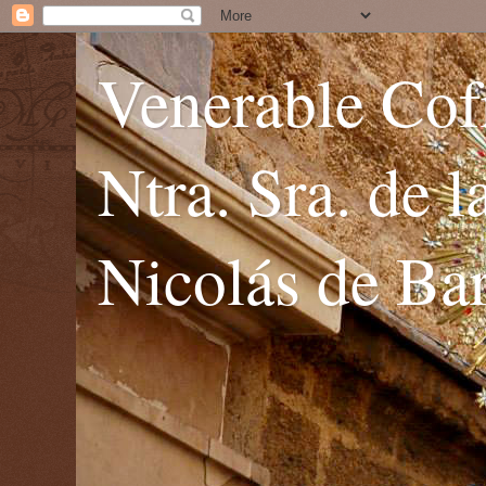
Venerable Cofr
Ntra. Sra. de 
Nicolás de Bar